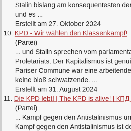
Stalin
bislang am konsequentesten den
und es ...
Erstellt am 27. Oktober 2024
10.
KPD - Wir wählen den Klassenkampf!
(Partei)
... und
Stalin
sprechen vom parlamentar
Proletariats. Der Kapitalismus ist genu
Pariser Commune war eine arbeitende 
keine bloß schwatzende. ...
Erstellt am 31. August 2024
11.
Die KPD lebt! | The KPD is alive! | КПД
(Partei)
... Kampf gegen den Anti
stalin
ismus un
Kampf gegen den Anti
stalin
ismus ist d