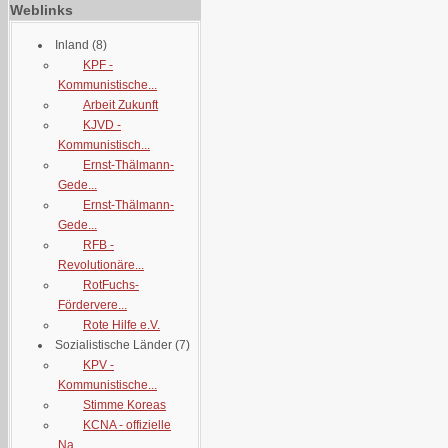
Weblinks
Inland
(8)
KPF -
Kommunistische...
Arbeit Zukunft
KJVD -
Kommunistisch...
Ernst-Thälmann-
Gede...
Ernst-Thälmann-
Gede...
RFB -
Revolutionäre...
RotFuchs-
Fördervere...
Rote Hilfe e.V.
Sozialistische Länder
(7)
KPV -
Kommunistische...
Stimme Koreas
KCNA - offizielle
Na...