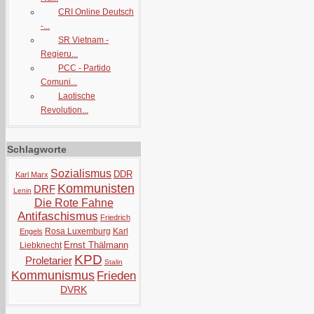
CRI Online Deutsch
-...
SR Vietnam -
Regieru...
PCC - Partido
Comuni...
Laotische
Revolution...
Schlagworte
Sozialismus
DDR
Karl Marx
Kommunisten
DRF
Lenin
Die Rote Fahne
Antifaschismus
Friedrich
Rosa Luxemburg
Karl
Engels
Ernst Thälmann
Liebknecht
KPD
Proletarier
Stalin
Kommunismus
Frieden
DVRK