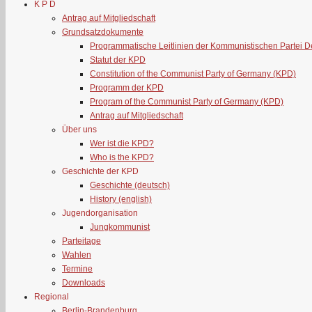
K P D
Antrag auf Mitgliedschaft
Grundsatzdokumente
Programmatische Leitlinien der Kommunistischen Partei 
Statut der KPD
Constitution of the Communist Party of Germany (KPD)
Programm der KPD
Program of the Communist Party of Germany (KPD)
Antrag auf Mitgliedschaft
Über uns
Wer ist die KPD?
Who is the KPD?
Geschichte der KPD
Geschichte (deutsch)
History (english)
Jugendorganisation
Jungkommunist
Parteitage
Wahlen
Termine
Downloads
Regional
Berlin-Brandenburg