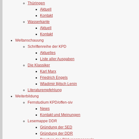
Thüringen
Aktuell
Kontakt
Wasserkante
Aktuell
Kontakt
Weltanschauung
Schriftenreihe der KPD
Aktuelles
Liste aller Ausgaben
Die Klassiker
Karl Marx
Friedrich Engels
Wladimir Iljitsch Lenin
Literaturempfehlung
Weiterbildung
Fernstudium KPD/offen-siv
News
Kontakt und Meinungen
Lesemappe DDR
Gründung der SED
Gründung der DDR