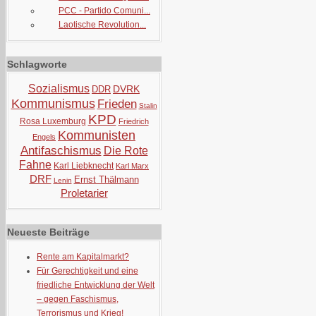
PCC - Partido Comuni...
Laotische Revolution...
Schlagworte
Sozialismus
DVRK
DDR
Kommunismus
Frieden
Stalin
KPD
Rosa Luxemburg
Friedrich
Kommunisten
Engels
Antifaschismus
Die Rote
Fahne
Karl Liebknecht
Karl Marx
DRF
Ernst Thälmann
Lenin
Proletarier
Neueste Beiträge
Rente am Kapitalmarkt?
Für Gerechtigkeit und eine
friedliche Entwicklung der Welt
– gegen Faschismus,
Terrorismus und Krieg!