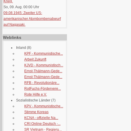
Krieg.
So, 09. Aug. 00:00
Uhr
09.08.1945: Zweiter US-
amerikanischer Atombombenabwurf
auf Nagasaki.
Weblinks
Inland
(8)
KPF - Kommunistische...
Arbeit Zukunft
KJVD - Kommunistisch...
Ernst-Thälmann-Gede...
Ernst-Thälmann-Gede...
RFB - Revolutionäre...
RotFuchs-Fördervere...
Rote Hilfe e.V.
Sozialistische Länder
(7)
KPV - Kommunistische...
Stimme Koreas
KCNA - offizielle Na...
CRI Online Deutsch -...
SR Vietnam - Regieru...