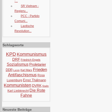
-...
SR Vietnam -
Regieru...
PCC - Partido
Comuni...
Laotische
Revolution...
Schlagworte
KPD
Kommunismus
DRF
Friedrich Engels
Sozialismus
Proletarier
Frieden
DDR
Karl Marx
Lenin
Antifaschismus
Rosa
Ernst Thälmann
Luxemburg
Kommunisten
DVRK
Stalin
Die Rote
Karl Liebknecht
Fahne
Neueste Beiträge