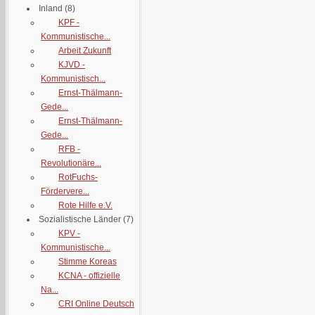
Inland
(8)
KPF -
Kommunistische...
Arbeit Zukunft
KJVD -
Kommunistisch...
Ernst-Thälmann-
Gede...
Ernst-Thälmann-
Gede...
RFB -
Revolutionäre...
RotFuchs-
Fördervere...
Rote Hilfe e.V.
Sozialistische Länder
(7)
KPV -
Kommunistische...
Stimme Koreas
KCNA - offizielle
Na...
CRI Online Deutsch