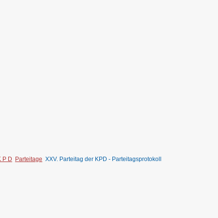
K P D
Parteitage
XXV. Parteitag der KPD - Parteitagsprotokoll