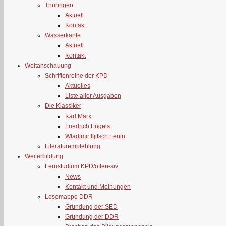
Thüringen
Aktuell
Kontakt
Wasserkante
Aktuell
Kontakt
Weltanschauung
Schriftenreihe der KPD
Aktuelles
Liste aller Ausgaben
Die Klassiker
Karl Marx
Friedrich Engels
Wladimir Iljitsch Lenin
Literaturempfehlung
Weiterbildung
Fernstudium KPD/offen-siv
News
Kontakt und Meinungen
Lesemappe DDR
Gründung der SED
Gründung der DDR