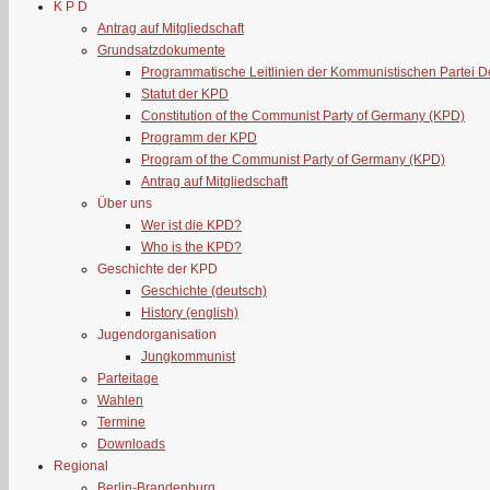
K P D
Antrag auf Mitgliedschaft
Grundsatzdokumente
Programmatische Leitlinien der Kommunistischen Partei 
Statut der KPD
Constitution of the Communist Party of Germany (KPD)
Programm der KPD
Program of the Communist Party of Germany (KPD)
Antrag auf Mitgliedschaft
Über uns
Wer ist die KPD?
Who is the KPD?
Geschichte der KPD
Geschichte (deutsch)
History (english)
Jugendorganisation
Jungkommunist
Parteitage
Wahlen
Termine
Downloads
Regional
Berlin-Brandenburg