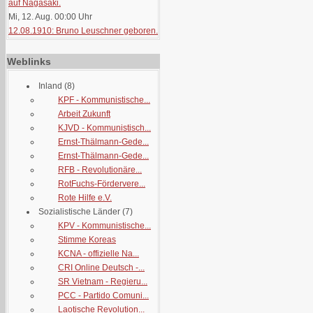
auf Nagasaki.
Mi, 12. Aug. 00:00
Uhr
12.08.1910: Bruno Leuschner geboren.
Weblinks
Inland
(8)
KPF - Kommunistische...
Arbeit Zukunft
KJVD - Kommunistisch...
Ernst-Thälmann-Gede...
Ernst-Thälmann-Gede...
RFB - Revolutionäre...
RotFuchs-Fördervere...
Rote Hilfe e.V.
Sozialistische Länder
(7)
KPV - Kommunistische...
Stimme Koreas
KCNA - offizielle Na...
CRI Online Deutsch -...
SR Vietnam - Regieru...
PCC - Partido Comuni...
Laotische Revolution...