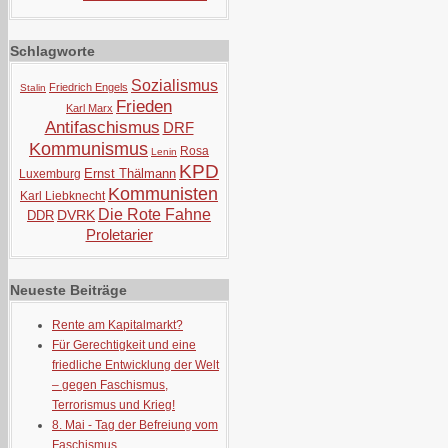
Schlagworte
Sozialismus
Friedrich Engels
Stalin
Frieden
Karl Marx
Antifaschismus
DRF
Kommunismus
Rosa
Lenin
KPD
Ernst Thälmann
Luxemburg
Kommunisten
Karl Liebknecht
Die Rote Fahne
DVRK
DDR
Proletarier
Neueste Beiträge
Rente am Kapitalmarkt?
Für Gerechtigkeit und eine
friedliche Entwicklung der Welt
– gegen Faschismus,
Terrorismus und Krieg!
8. Mai - Tag der Befreiung vom
Faschismus