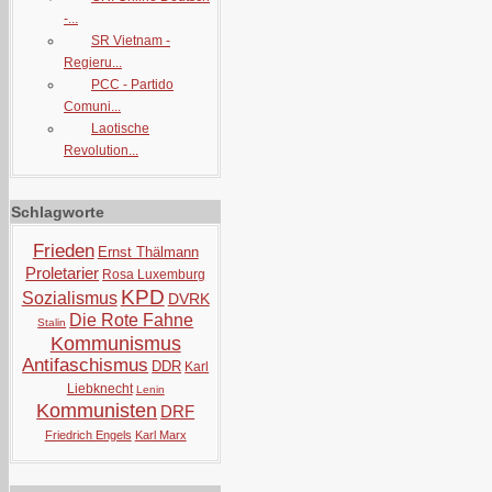
-...
SR Vietnam -
Regieru...
PCC - Partido
Comuni...
Laotische
Revolution...
Schlagworte
Frieden
Ernst Thälmann
Proletarier
Rosa Luxemburg
KPD
Sozialismus
DVRK
Die Rote Fahne
Stalin
Kommunismus
Antifaschismus
DDR
Karl
Liebknecht
Lenin
Kommunisten
DRF
Friedrich Engels
Karl Marx