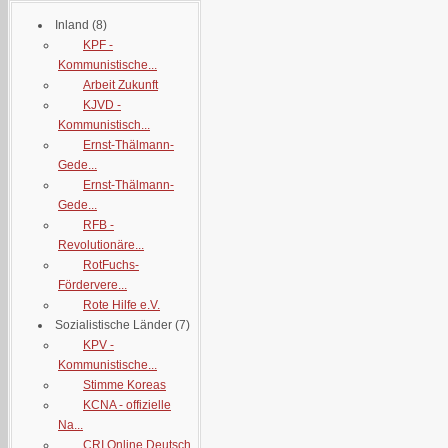
Inland
(8)
KPF -
Kommunistische...
Arbeit Zukunft
KJVD -
Kommunistisch...
Ernst-Thälmann-
Gede...
Ernst-Thälmann-
Gede...
RFB -
Revolutionäre...
RotFuchs-
Fördervere...
Rote Hilfe e.V.
Sozialistische Länder
(7)
KPV -
Kommunistische...
Stimme Koreas
KCNA - offizielle
Na...
CRI Online Deutsch