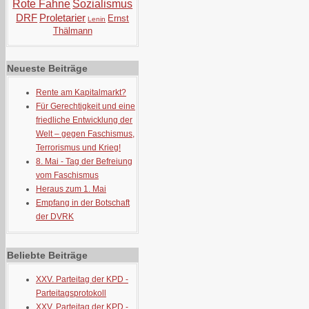
Rote Fahne
Sozialismus
DRF
Proletarier
Ernst
Lenin
Thälmann
Neueste Beiträge
Rente am Kapitalmarkt?
Für Gerechtigkeit und eine
friedliche Entwicklung der
Welt – gegen Faschismus,
Terrorismus und Krieg!
8. Mai - Tag der Befreiung
vom Faschismus
Heraus zum 1. Mai
Empfang in der Botschaft
der DVRK
Beliebte Beiträge
XXV. Parteitag der KPD -
Parteitagsprotokoll
XXV. Parteitag der KPD -