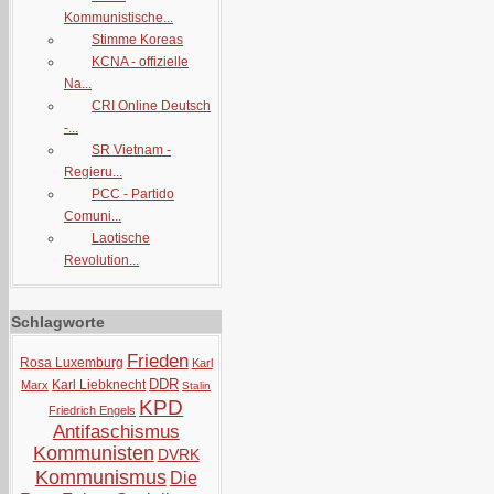
Kommunistische...
Stimme Koreas
KCNA - offizielle
Na...
CRI Online Deutsch
-...
SR Vietnam -
Regieru...
PCC - Partido
Comuni...
Laotische
Revolution...
Schlagworte
Frieden
Rosa Luxemburg
Karl
DDR
Karl Liebknecht
Marx
Stalin
KPD
Friedrich Engels
Antifaschismus
Kommunisten
DVRK
Kommunismus
Die