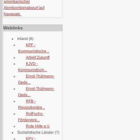
amerikanischer
Atombombenabwurf auf
Nagasaki.
Weblinks
Inland
(8)
KPF -
Kommunistische...
Arbeit Zukunft
KJVD -
Kommunistisch...
Ernst-Thälmann-
Gede...
Ernst-Thälmann-
Gede...
RFB -
Revolutionäre...
RotFuchs-
Fördervere...
Rote Hilfe e.V.
Sozialistische Länder
(7)
KPV -