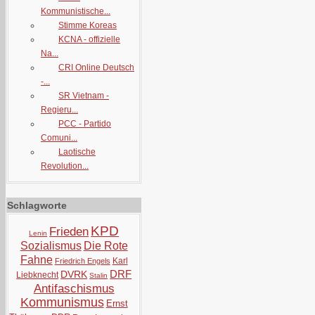
Kommunistische...
Stimme Koreas
KCNA - offizielle
Na...
CRI Online Deutsch
-...
SR Vietnam -
Regieru...
PCC - Partido
Comuni...
Laotische
Revolution...
Schlagworte
KPD
Frieden
Lenin
Sozialismus
Die Rote
Fahne
Karl
Friedrich Engels
DRF
DVRK
Liebknecht
Stalin
Antifaschismus
Kommunismus
Ernst