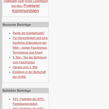
Thälmann
DDR
Rosa Luxemburg
Proletarier
Karl Marx
Kommunisten
Neueste Beiträge
Rente am Kapitalmarkt?
Für Gerechtigkeit und eine
friedliche Entwicklung der
Welt – gegen Faschismus,
Terrorismus und Krieg!
8. Mai - Tag der Befreiung
vom Faschismus
Heraus zum 1. Mai
Empfang in der Botschaft
der DVRK
Beliebte Beiträge
XXV. Parteitag der KPD -
Parteitagsprotokoll
XXV. Parteitag der KPD -