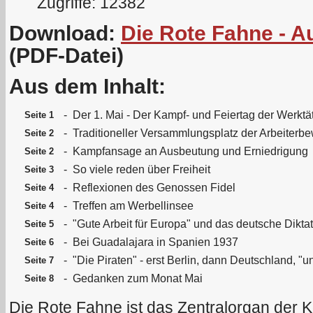
Zugriffe: 12382
Download:
Die Rote Fahne - A
(PDF-Datei)
Aus dem Inhalt:
-
Der 1. Mai - Der Kampf- und Feiertag der Werktä
Seite 1
-
Traditioneller Versammlungsplatz der Arbeiterb
Seite 2
-
Kampfansage an Ausbeutung und Erniedrigung
Seite 2
-
So viele reden über Freiheit
Seite 3
-
Reflexionen des Genossen Fidel
Seite 4
-
Treffen am Werbellinsee
Seite 4
-
"Gute Arbeit für Europa" und das deutsche Dikta
Seite 5
-
Bei Guadalajara in Spanien 1937
Seite 6
-
"Die Piraten" - erst Berlin, dann Deutschland, 
Seite 7
-
Gedanken zum Monat Mai
Seite 8
Die Rote Fahne ist das Zentralorgan der 