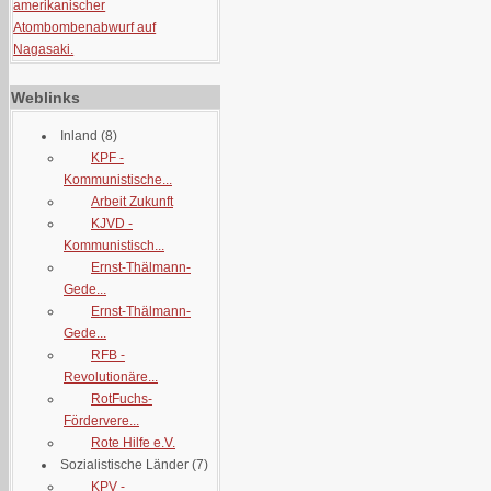
amerikanischer
Atombombenabwurf auf
Nagasaki.
Weblinks
Inland
(8)
KPF -
Kommunistische...
Arbeit Zukunft
KJVD -
Kommunistisch...
Ernst-Thälmann-
Gede...
Ernst-Thälmann-
Gede...
RFB -
Revolutionäre...
RotFuchs-
Fördervere...
Rote Hilfe e.V.
Sozialistische Länder
(7)
KPV -