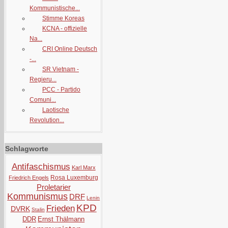
Kommunistische...
Stimme Koreas
KCNA - offizielle
Na...
CRI Online Deutsch
-...
SR Vietnam -
Regieru...
PCC - Partido
Comuni...
Laotische
Revolution...
Schlagworte
Antifaschismus
Karl Marx
Rosa Luxemburg
Friedrich Engels
Proletarier
Kommunismus
DRF
Lenin
KPD
Frieden
DVRK
Stalin
DDR
Ernst Thälmann