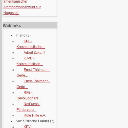
amerikanischer
Atombombenabwurf auf
Nagasaki.
Weblinks
Inland
(8)
KPF -
Kommunistische...
Arbeit Zukunft
KJVD -
Kommunistisch...
Ernst-Thälmann-
Gede...
Ernst-Thälmann-
Gede...
RFB -
Revolutionäre...
RotFuchs-
Fördervere...
Rote Hilfe e.V.
Sozialistische Länder
(7)
KPV -