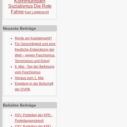
Kommunisten
Sozialismus
Die Rote
Fahne
Karl Liebknecht
Neueste Beiträge
Rente am Kapitalmarkt?
Für Gerechtigkeit und eine
friedliche Entwicklung der
Welt – gegen Faschismus,
Terrorismus und Krieg!
8. Mai - Tag der Befreiung
vom Faschismus
Heraus zum 1. Mai
Empfang in der Botschaft
der DVRK
Beliebte Beiträge
XXV. Parteitag der KPD -
Parteitagsprotokoll
XXV. Parteitag der KPD -