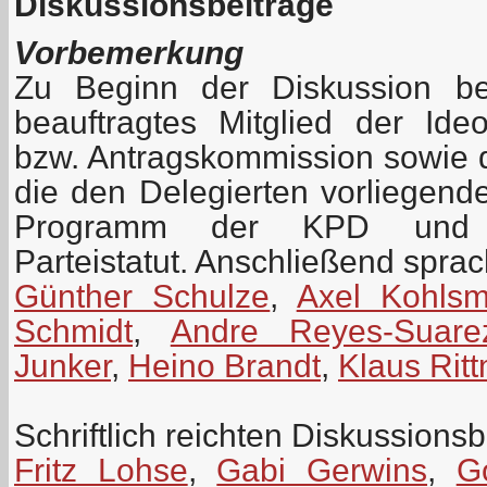
Diskussionsbeiträge
Vorbemerkung
Zu Beginn der Diskussion be
beauftragtes Mitglied der Id
bzw. Antragskommission sowie 
die den Delegierten vorliegen
Programm der KPD und z
Parteistatut. Anschließend spra
Günther Schulze
,
Axel Kohls
Schmidt
,
Andre Reyes-Suare
Junker
,
Heino Brandt
,
Klaus Rit
Schriftlich reichten Diskussionsb
Fritz Lohse
,
Gabi Gerwins
,
G