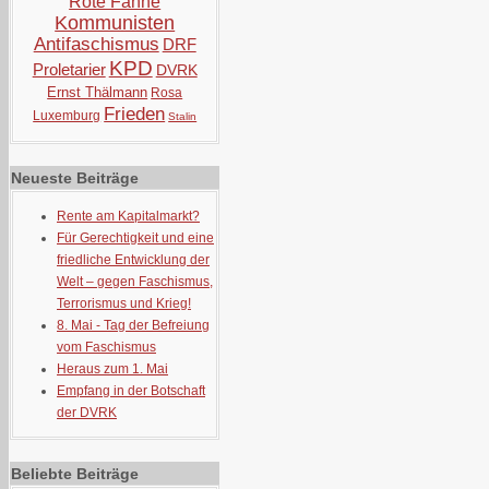
Rote Fahne
Kommunisten
Antifaschismus
DRF
KPD
Proletarier
DVRK
Ernst Thälmann
Rosa
Frieden
Luxemburg
Stalin
Neueste Beiträge
Rente am Kapitalmarkt?
Für Gerechtigkeit und eine
friedliche Entwicklung der
Welt – gegen Faschismus,
Terrorismus und Krieg!
8. Mai - Tag der Befreiung
vom Faschismus
Heraus zum 1. Mai
Empfang in der Botschaft
der DVRK
Beliebte Beiträge