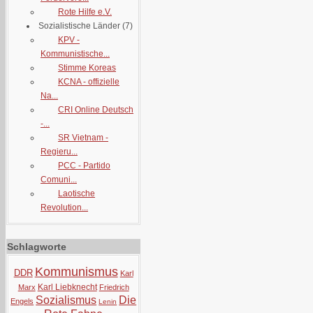
Rote Hilfe e.V.
Sozialistische Länder
(7)
KPV -
Kommunistische...
Stimme Koreas
KCNA - offizielle
Na...
CRI Online Deutsch
-...
SR Vietnam -
Regieru...
PCC - Partido
Comuni...
Laotische
Revolution...
Schlagworte
Kommunismus
DDR
Karl
Karl Liebknecht
Marx
Friedrich
Sozialismus
Die
Engels
Lenin