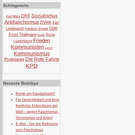
Schlagworte
DRF
Sozialismus
Karl Marx
Antifaschismus
DVRK
Karl
DDR
Liebknecht
Friedrich Engels
Ernst Thälmann
Rosa
Stalin
Frieden
Luxemburg
Kommunisten
Lenin
Kommunismus
Proletarier
Die Rote Fahne
KPD
Neueste Beiträge
Rente am Kapitalmarkt?
Für Gerechtigkeit und eine
friedliche Entwicklung der
Welt – gegen Faschismus,
Terrorismus und Krieg!
8. Mai - Tag der Befreiung
vom Faschismus