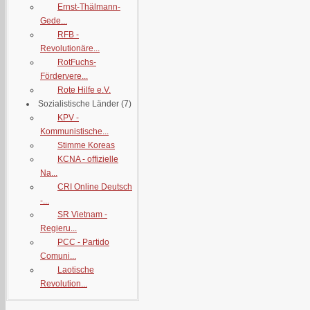
Ernst-Thälmann-
Gede...
RFB -
Revolutionäre...
RotFuchs-
Fördervere...
Rote Hilfe e.V.
Sozialistische Länder
(7)
KPV -
Kommunistische...
Stimme Koreas
KCNA - offizielle
Na...
CRI Online Deutsch
-...
SR Vietnam -
Regieru...
PCC - Partido
Comuni...
Laotische
Revolution...