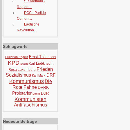
SR Vietnam -
Regieru...
PCC - Partido
Comuni...
Laotische
Revolution...
Schlagworte
Ernst Thälmann
Friedrich Engels
KPD
Karl Liebknecht
Stalin
Frieden
Rosa Luxemburg
Sozialismus
DRF
Karl Marx
Kommunismus
Die
Rote Fahne
DVRK
Proletarier
DDR
Lenin
Kommunisten
Antifaschismus
Neueste Beiträge