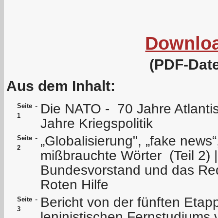
Downlo
(PDF-Date
Aus dem Inhalt:
Die NATO - 70 Jahre Atlanti
-
Seite
1
Jahre Kriegspolitik
„Globalisierung", „fake news“
-
Seite
2
mißbrauchte Wörter (Teil 2) |
Bundesvorstand und das Reda
Roten Hilfe
Bericht von der fünften Etap
-
Seite
3
leninistischen Fernstudiums 