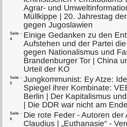
Agrar- und Umweltinformatio
Müllkippe | 20. Jahrestag d
gegen Jugoslawien
Einige Gedanken zu den Ent
-
Seite
4
Aufstehen und der Partei die
gegen Nationalismus und Fa
Brandenburger Tor | China u
Urteil der KO
Jungkommunist: Ey Atze: Ide
-
Seite
5
Spiegel ihrer Kombinate: V
Berlin | Der Kapitalismus un
| Die DDR war nicht am End
Die rote Feder - Autoren der
-
Seite
6
Claudius | „Euthanasie“ - V