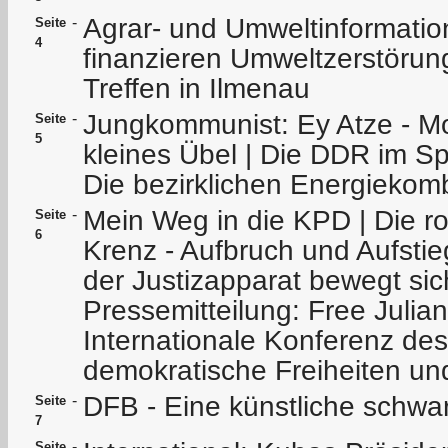
Agrar- und Umweltinformati
-
Seite
4
finanzieren Umweltzerstörun
Treffen in Ilmenau
Jungkommunist: Ey Atze - Mo
-
Seite
5
kleines Übel | Die DDR im Sp
Die bezirklichen Energiekom
Mein Weg in die KPD | Die r
-
Seite
6
Krenz - Aufbruch und Aufstie
der Justizapparat bewegt s
Pressemitteilung: Free Julia
Internationale Konferenz d
demokratische Freiheiten un
DFB - Eine künstliche schwa
-
Seite
7
-
Seite