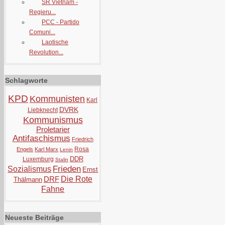
SR Vietnam -
Regieru...
PCC - Partido
Comuni...
Laotische
Revolution...
Schlagworte
KPD
Kommunisten
Karl
DVRK
Liebknecht
Kommunismus
Proletarier
Antifaschismus
Friedrich
Rosa
Engels
Karl Marx
Lenin
DDR
Luxemburg
Stalin
Frieden
Sozialismus
Ernst
DRF
Die Rote
Thälmann
Fahne
Neueste Beiträge