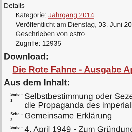
Details
Kategorie:
Jahrgang 2014
Veröffentlicht am Dienstag, 03. Juni 2
Geschrieben von estro
Zugriffe: 12935
Download:
Die Rote Fahne - Ausgabe Ap
Aus dem Inhalt:
Selbstbestimmung oder Seze
-
Seite
1
die Propaganda des imperia
Gemeinsame Erklärung
-
Seite
2
4. April 1949 - Zum Gründu
-
Seite