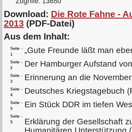
Zugriffe: 13650
Download:
Die Rote Fahne - 
2013
(PDF-Datei)
Aus dem Inhalt:
„Gute Freunde läßt man eben 
-
Seite
1
Der Hamburger Aufstand vom
-
Seite
2
Erinnerung an die Novembe
-
Seite
3
Deutsches Kriegstagebuch (
-
Seite
4
Ein Stück DDR im tiefen We
-
Seite
5
-
Seite
Erklärung der Gesellschaft z
5
Humanitären Unterstützung 