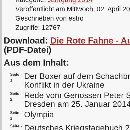
Veröffentlicht am Mittwoch, 02. April 2
Geschrieben von estro
Zugriffe: 12767
Download:
Die Rote Fahne - 
(PDF-Datei)
Aus dem Inhalt:
Der Boxer auf dem Schachbre
-
Seite
1
Konflikt in der Ukraine
Rede vom Genossen Peter S
-
Seite
2
Dresden am 25. Januar 201
Olympia
-
Seite
3
Deutsches Kriegstagebuch 2
-
Seite