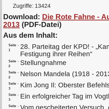
Zugriffe: 13424
Download:
Die Rote Fahne - 
2013
(PDF-Datei)
Aus dem Inhalt:
28. Parteitag der KPD! - „Kam
-
Seite
1
Festigung ihrer Reihen“
Stellungnahme
-
Seite
2
Nelson Mandela (1918 - 201
-
Seite
2
Kim Jong Il: Oberster Befeh
-
Seite
3
Ein erfolgreicher Tag im Vogt
-
Seite
3
Vom gescheiterten Versuch,
-
Seite