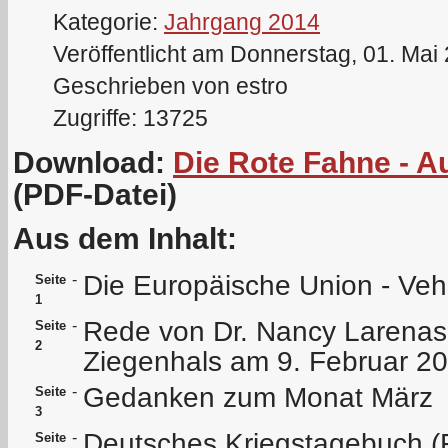
Kategorie:
Jahrgang 2014
Veröffentlicht am Donnerstag, 01. Mai
Geschrieben von estro
Zugriffe: 13725
Download:
Die Rote Fahne - 
(PDF-Datei)
Aus dem Inhalt:
Die Europäische Union - Veh
-
Seite
1
Rede von Dr. Nancy Larenas 
-
Seite
2
Ziegenhals am 9. Februar 2
Gedanken zum Monat März
-
Seite
3
Deutsches Kriegstagebuch (
-
Seite