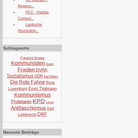
SR Vietnam -
Regieru...
PCC - Partido
Comuni...
Laotische
Revolution...
Schlagworte
Friedrich Engels
Kommunisten
Stalin
Frieden
DVRK
Sozialismus
DDR
Karl Marx
Die Rote Fahne
Rosa
Ernst Thälmann
Luxemburg
Kommunismus
KPD
Proletarier
Lenin
Antifaschismus
Karl
DRF
Liebknecht
Neueste Beiträge