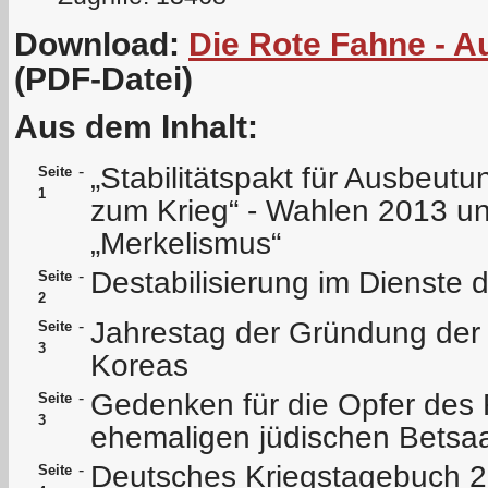
Download:
Die Rote Fahne - 
(PDF-Datei)
Aus dem Inhalt:
„Stabilitätspakt für Ausbeutu
-
Seite
1
zum Krieg“ - Wahlen 2013 un
„Merkelismus“
Destabilisierung im Dienste 
-
Seite
2
Jahrestag der Gründung der P
-
Seite
3
Koreas
Gedenken für die Opfer des
-
Seite
3
ehemaligen jüdischen Betsaal
Deutsches Kriegstagebuch 2
-
Seite