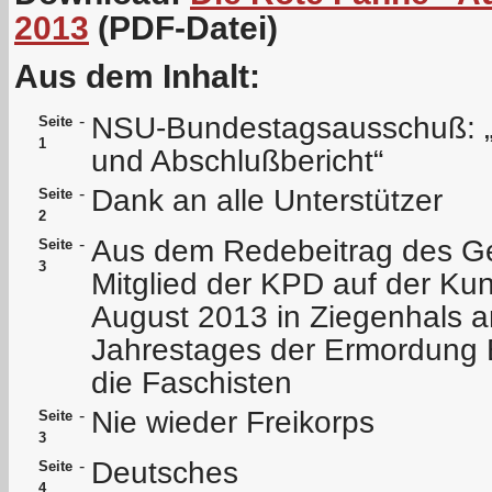
2013
(PDF-Datei)
Aus dem Inhalt:
NSU-Bundestagsausschuß: „E
-
Seite
1
und Abschlußbericht“
Dank an alle Unterstützer
-
Seite
2
Aus dem Redebeitrag des Gen
-
Seite
3
Mitglied der KPD auf der K
August 2013 in Ziegenhals a
Jahrestages der Ermordung 
die Faschisten
Nie wieder Freikorps
-
Seite
3
Deutsches
-
Seite
4