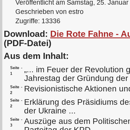
Veröffentlicht am Samstag, 25. Januar
Geschrieben von estro
Zugriffe: 13336
Download:
Die Rote Fahne - 
(PDF-Datei)
Aus dem Inhalt:
„... im Feuer der Revolution 
-
Seite
1
Jahrestag der Gründung de
Revisionistische Aktionen un
-
Seite
2
Erklärung des Präsidiums d
-
Seite
2
der Ukraine ...
Auszüge aus dem Politischen
-
Seite
3
Parteitag der KPD