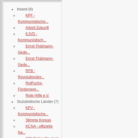
Inland
(8)
KPF -
Kommunistische...
Arbeit Zukunft
KJVD -
Kommunistisch...
Ernst-Thälmann-
Gede...
Ernst-Thälmann-
Gede...
RFB -
Revolutionäre...
RotFuchs-
Fördervere...
Rote Hilfe e.V.
Sozialistische Länder
(7)
KPV -
Kommunistische...
Stimme Koreas
KCNA - offizielle
Na...