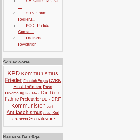
CRI Online Deutsch
-...
SR Vietnam -
Regieru...
PCC - Partido
Comuni...
Laotische
Revolution...
Schlagworte
KPD
Kommunismus
Frieden
DVRK
Friedrich Engels
Ernst Thälmann
Rosa
Die Rote
Luxemburg
Karl Marx
Fahne
Proletarier
DRF
DDR
Kommunisten
Lenin
Antifaschismus
Karl
Stalin
Sozialismus
Liebknecht
Neueste Beiträge