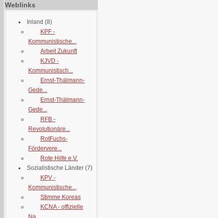
Weblinks
Inland
(8)
KPF -
Kommunistische...
Arbeit Zukunft
KJVD -
Kommunistisch...
Ernst-Thälmann-
Gede...
Ernst-Thälmann-
Gede...
RFB -
Revolutionäre...
RotFuchs-
Fördervere...
Rote Hilfe e.V.
Sozialistische Länder
(7)
KPV -
Kommunistische...
Stimme Koreas
KCNA - offizielle
Na...