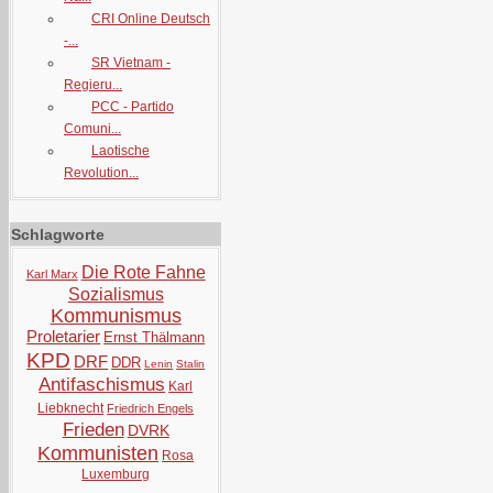
CRI Online Deutsch
-...
SR Vietnam -
Regieru...
PCC - Partido
Comuni...
Laotische
Revolution...
Schlagworte
Die Rote Fahne
Karl Marx
Sozialismus
Kommunismus
Proletarier
Ernst Thälmann
KPD
DRF
DDR
Lenin
Stalin
Antifaschismus
Karl
Liebknecht
Friedrich Engels
Frieden
DVRK
Kommunisten
Rosa
Luxemburg