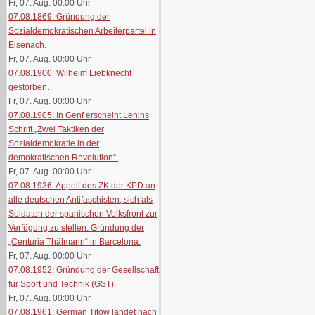
Fr, 07. Aug. 00:00
Uhr
07.08.1869: Gründung der
Sozialdemokratischen Arbeiterpartei in
Eisenach.
Fr, 07. Aug. 00:00
Uhr
07.08.1900: Wilhelm Liebknecht
gestorben.
Fr, 07. Aug. 00:00
Uhr
07.08.1905: In Genf erscheint Lenins
Schrift „Zwei Taktiken der
Sozialdemokratie in der
demokratischen Revolution“.
Fr, 07. Aug. 00:00
Uhr
07.08.1936: Appell des ZK der KPD an
alle deutschen Antifaschisten, sich als
Soldaten der spanischen Volksfront zur
Verfügung zu stellen. Gründung der
„Centuria Thälmann“ in Barcelona.
Fr, 07. Aug. 00:00
Uhr
07.08.1952: Gründung der Gesellschaft
für Sport und Technik (GST).
Fr, 07. Aug. 00:00
Uhr
07.08.1961: German Titow landet nach