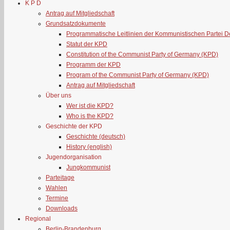
K P D
Antrag auf Mitgliedschaft
Grundsatzdokumente
Programmatische Leitlinien der Kommunistischen Partei 
Statut der KPD
Constitution of the Communist Party of Germany (KPD)
Programm der KPD
Program of the Communist Party of Germany (KPD)
Antrag auf Mitgliedschaft
Über uns
Wer ist die KPD?
Who is the KPD?
Geschichte der KPD
Geschichte (deutsch)
History (english)
Jugendorganisation
Jungkommunist
Parteitage
Wahlen
Termine
Downloads
Regional
Berlin-Brandenburg