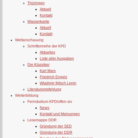
Thüringen
Aktuell
Kontakt
Wasserkante
Aktuell
Kontakt
Weltanschauung
Schriftenreihe der KPD
Aktuelles
Liste aller Ausgaben
Die Klassiker
Karl Marx
Friedrich Engels
Wladimir Iljitsch Lenin
Literaturempfehlung
Weiterbildung
Fernstudium KPD/offen-siv
News
Kontakt und Meinungen
Lesemappe DDR
Gründung der SED
Gründung der DDR