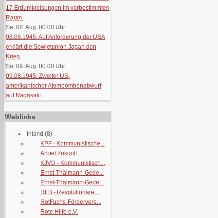
17 Erdumkreisungen im vorbestimmten
Raum.
Sa, 08. Aug. 00:00
Uhr
08.08.1945: Auf Anforderung der USA
erklärt die Sowjetunion Japan den
Krieg.
So, 09. Aug. 00:00
Uhr
09.08.1945: Zweiter US-
amerikanischer Atombombenabwurf
auf Nagasaki.
Weblinks
Inland
(8)
KPF - Kommunistische...
Arbeit Zukunft
KJVD - Kommunistisch...
Ernst-Thälmann-Gede...
Ernst-Thälmann-Gede...
RFB - Revolutionäre...
RotFuchs-Fördervere...
Rote Hilfe e.V.