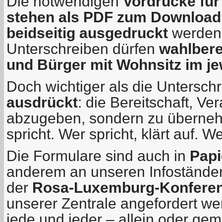
Die notwendigen
Vordrucke für
stehen als PDF zum Download 
beidseitig ausgedruckt
werden, 
Unterschreiben dürfen
wahlbere
und Bürger mit Wohnsitz im j
Doch wichtiger als die Unterschrif
ausdrückt
: die Bereitschaft, Ve
abzugeben, sondern zu überne
spricht. Wer spricht, klärt auf. We
Die Formulare sind auch in
Papi
anderem an unseren Infoständen
der
Rosa-Luxemburg-Konfere
unserer Zentrale angefordert 
jede und jeder – allein oder ge