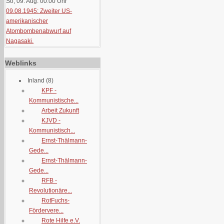
So, 09. Aug. 00:00
Uhr
09.08.1945: Zweiter US-
amerikanischer
Atombombenabwurf auf
Nagasaki.
Weblinks
Inland
(8)
KPF -
Kommunistische...
Arbeit Zukunft
KJVD -
Kommunistisch...
Ernst-Thälmann-
Gede...
Ernst-Thälmann-
Gede...
RFB -
Revolutionäre...
RotFuchs-
Fördervere...
Rote Hilfe e.V.