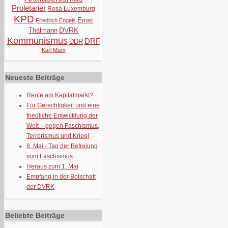
Proletarier
Rosa Luxemburg
KPD
Ernst
Friedrich Engels
DVRK
Thälmann
Kommunismus
DRF
DDR
Karl Marx
Neueste Beiträge
Rente am Kapitalmarkt?
Für Gerechtigkeit und eine
friedliche Entwicklung der
Welt – gegen Faschismus,
Terrorismus und Krieg!
8. Mai - Tag der Befreiung
vom Faschismus
Heraus zum 1. Mai
Empfang in der Botschaft
der DVRK
Beliebte Beiträge