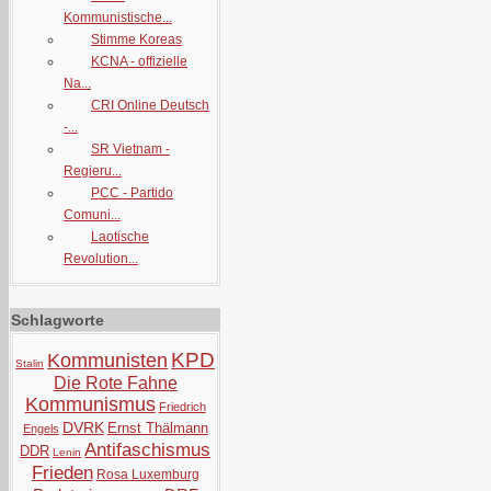
Kommunistische...
Stimme Koreas
KCNA - offizielle
Na...
CRI Online Deutsch
-...
SR Vietnam -
Regieru...
PCC - Partido
Comuni...
Laotische
Revolution...
Schlagworte
KPD
Kommunisten
Stalin
Die Rote Fahne
Kommunismus
Friedrich
DVRK
Ernst Thälmann
Engels
Antifaschismus
DDR
Lenin
Frieden
Rosa Luxemburg