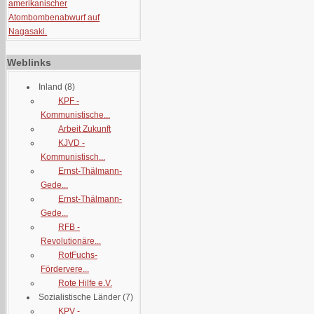
amerikanischer
Atombombenabwurf auf
Nagasaki.
Weblinks
Inland
(8)
KPF -
Kommunistische...
Arbeit Zukunft
KJVD -
Kommunistisch...
Ernst-Thälmann-
Gede...
Ernst-Thälmann-
Gede...
RFB -
Revolutionäre...
RotFuchs-
Fördervere...
Rote Hilfe e.V.
Sozialistische Länder
(7)
KPV -