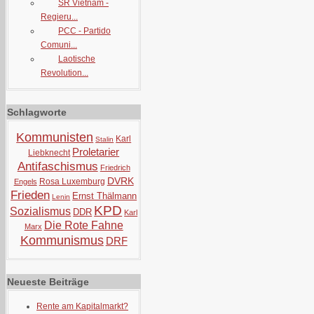
SR Vietnam -
Regieru...
PCC - Partido
Comuni...
Laotische
Revolution...
Schlagworte
Kommunisten
Karl
Stalin
Proletarier
Liebknecht
Antifaschismus
Friedrich
DVRK
Rosa Luxemburg
Engels
Frieden
Ernst Thälmann
Lenin
KPD
Sozialismus
DDR
Karl
Die Rote Fahne
Marx
Kommunismus
DRF
Neueste Beiträge
Rente am Kapitalmarkt?