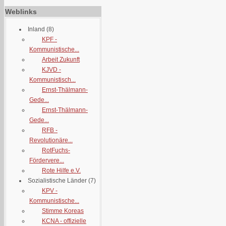
Weblinks
Inland
(8)
KPF -
Kommunistische...
Arbeit Zukunft
KJVD -
Kommunistisch...
Ernst-Thälmann-
Gede...
Ernst-Thälmann-
Gede...
RFB -
Revolutionäre...
RotFuchs-
Fördervere...
Rote Hilfe e.V.
Sozialistische Länder
(7)
KPV -
Kommunistische...
Stimme Koreas
KCNA - offizielle