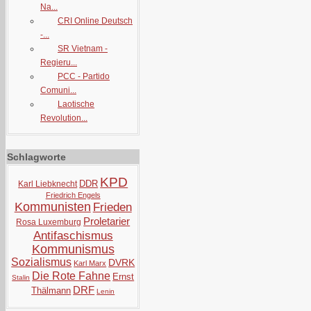
Na...
CRI Online Deutsch
-...
SR Vietnam -
Regieru...
PCC - Partido
Comuni...
Laotische
Revolution...
Schlagworte
KPD
DDR
Karl Liebknecht
Friedrich Engels
Kommunisten
Frieden
Proletarier
Rosa Luxemburg
Antifaschismus
Kommunismus
Sozialismus
DVRK
Karl Marx
Die Rote Fahne
Ernst
Stalin
DRF
Thälmann
Lenin